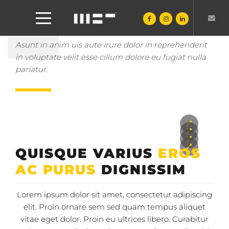
SINGLE
Asunt in anim uis aute irure dolor in reprehenderit
in voluptate velit esse cillum dolore eu fugiat nulla
pariatur.
QUISQUE VARIUS
EROS
AC PURUS
DIGNISSIM
Lorem ipsum dolor sit amet, consectetur adipiscing
elit. Proin ornare sem sed quam tempus aliquet
vitae eget dolor. Proin eu ultrices libero. Curabitur