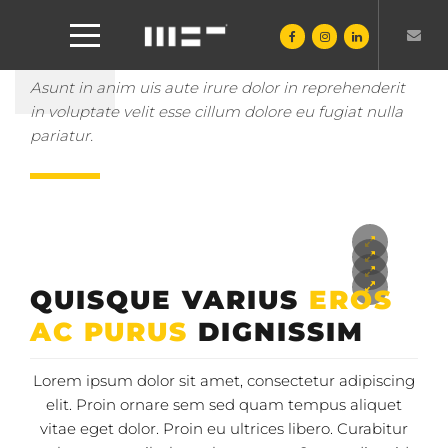
SINGLE
Asunt in anim uis aute irure dolor in reprehenderit
in voluptate velit esse cillum dolore eu fugiat nulla
pariatur.
QUISQUE VARIUS
EROS
AC PURUS
DIGNISSIM
Lorem ipsum dolor sit amet, consectetur adipiscing
elit. Proin ornare sem sed quam tempus aliquet
vitae eget dolor. Proin eu ultrices libero. Curabitur